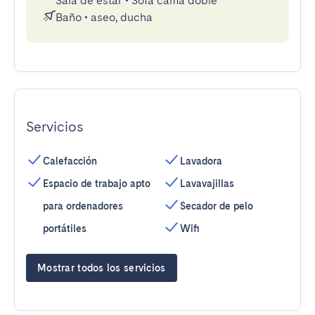
Sala de estar
•
Sofá cama doble
Baño
•
aseo, ducha
Servicios
Calefacción
Lavadora
Espacio de trabajo apto
Lavavajillas
para ordenadores
Secador de pelo
portátiles
Wifi
Mostrar todos los servicios