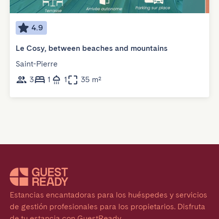
4.9
Le Cosy, between beaches and mountains
Saint-Pierre
3
1
1
35 m²
Estancias encantadoras para los huéspedes y servicios 
de gestión profesionales para los propietarios. Disfruta 
de tu estancia con GuestReady.