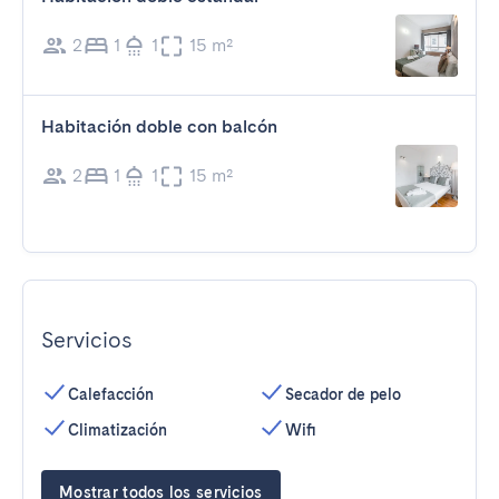
2
1
1
15 m²
Habitación doble con balcón
2
1
1
15 m²
Servicios
Calefacción
Secador de pelo
Climatización
Wifi
Mostrar todos los servicios