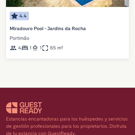
4.4
Miradouro Pool - Jardins da Rocha
Portimão
4
1
1
65 m²
Estancias encantadoras para los huéspedes y servicios 
de gestión profesionales para los propietarios. Disfruta 
de tu estancia con GuestReady.