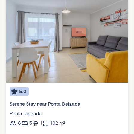
5.0
Serene Stay near Ponta Delgada
Ponta Delgada
6
3
1
102 m²