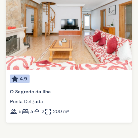
4.9
O Segredo da Ilha
Ponta Delgada
6
3
2
200 m²