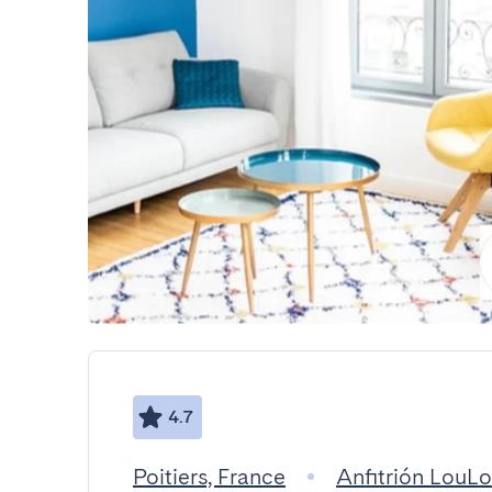
4.7
Poitiers, France
Anfitrión LouL