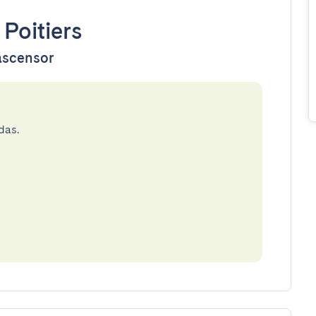
•
Poitiers
 ascensor
das.