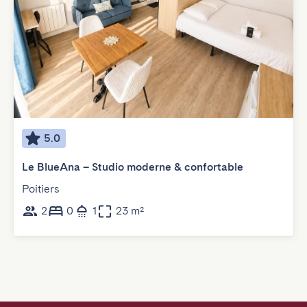
5.0
Le BlueAna – Studio moderne & confortable
Poitiers
2
0
1
23 m²