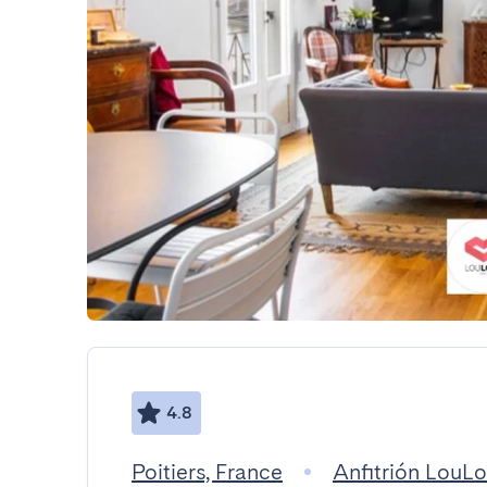
4.8
Poitiers, France
Anfitrión LouL