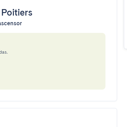
•
Poitiers
 ascensor
das.