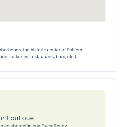
borhoods, the historic center of Poitiers.

res, bakeries, restaurants, bars, etc.).
or LouLoue
 en colaboración con GuestReady