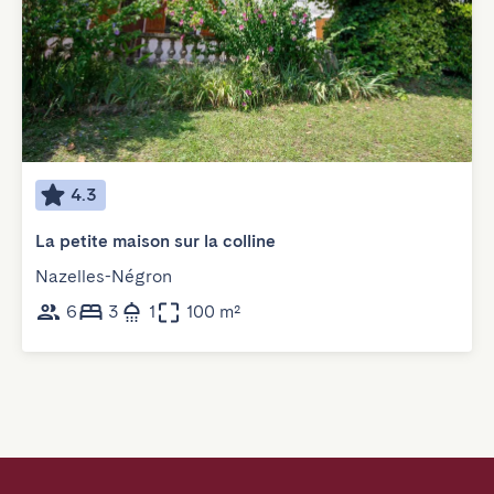
4.3
La petite maison sur la colline
Nazelles-Négron
6
3
1
100 m²