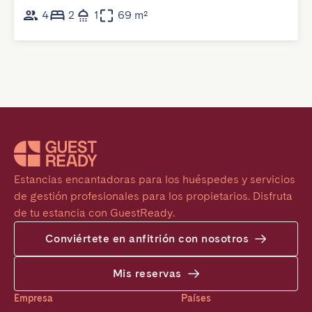
4
2
1
69 m²
Estancias encantadoras para los huéspedes y servicios 
de gestión profesionales para los propietarios. Disfruta 
de tu estancia con GuestReady.
Conviértete en anfitrión con nosotros
Mis reservas
Empresa
Países