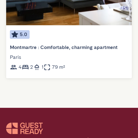
5.0
Montmartre : Comfortable, charming apartment
Paris
4
2
1
79 m²