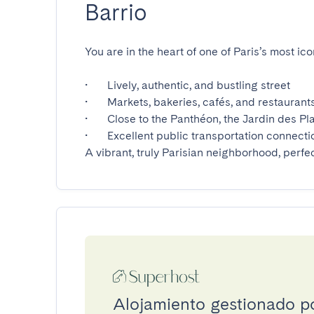
Barrio
You are in the heart of one of Paris’s most ico
•	Lively, authentic, and bustling street

•	Markets, bakeries, cafés, and restaurants right at your doorstep

•	Close to the Panthéon, the Jardin des Plantes, and the Latin Quarter

•	Excellent public transportation connections

A vibrant, truly Parisian neighborhood, perfec
Alojamiento gestionado p