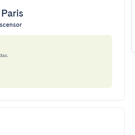
•
Paris
ascensor
das.