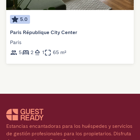
5.0
Paris République City Center
Paris
5
2
1
65 m²
Estancias encantadoras para los huéspedes y servicios 
de gestión profesionales para los propietarios. Disfruta 