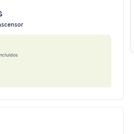
s
 ascensor
incluidos