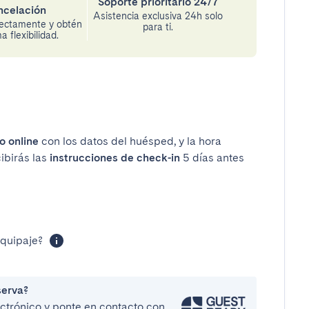
Soporte prioritario 24/7
ncelación
Asistencia exclusiva 24h solo
rectamente y obtén
para ti.
 flexibilidad.
o online
con los datos del huésped, y la hora
cibirás las
instrucciones de check-in
5 días antes
equipaje?
serva?
lectrónico y ponte en contacto con