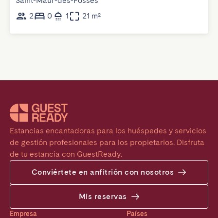
Saint-Maur-des-Fossés
2
0
1
21 m²
Estancias encantadoras para los huéspedes y servicios 
de gestión profesionales para los propietarios. Disfruta 
de tu estancia con GuestReady.
Conviértete en anfitrión con nosotros
Mis reservas
Empresa
Países