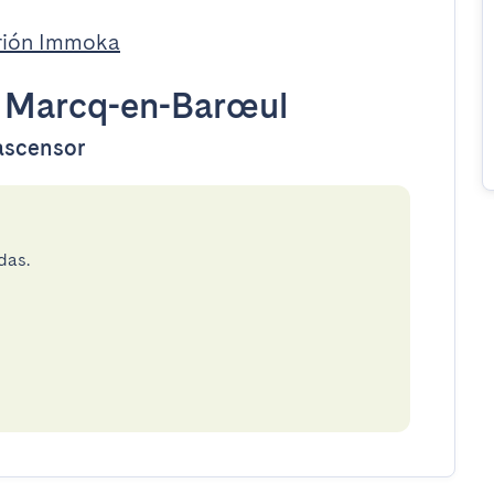
rión Immoka
•
Marcq-en-Barœul
 ascensor
das.