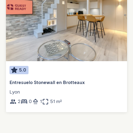
5.0
Entresuelo Stonewall en Brotteaux
Lyon
2
0
1
51 m²