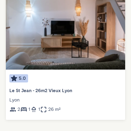
5.0
Le St Jean - 26m2 Vieux Lyon
Lyon
2
1
1
26 m²