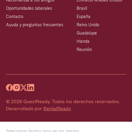
Recomienda a tus amigos
Emiratos Árabes Unidos
Oportunidades laborales
Brasil
Contacto
España
Ayuda y preguntas frecuentes
Reino Unido
Guadalupe
Irlanda
Reunión
©
2026
GuestReady
.
Todos los derechos reservados.
Desarrollado por
RentalReady
Seleccionar fechas para ver los precios