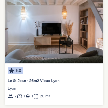
5.0
Le St Jean - 26m2 Vieux Lyon
Lyon
2
1
1
26 m²