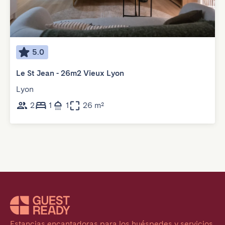
5.0
Le St Jean - 26m2 Vieux Lyon
Lyon
2
1
1
26 m²
Estancias encantadoras para los huéspedes y servicios 