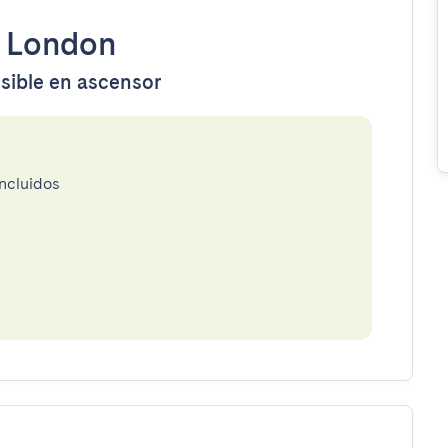
•
London
esible en ascensor
incluidos