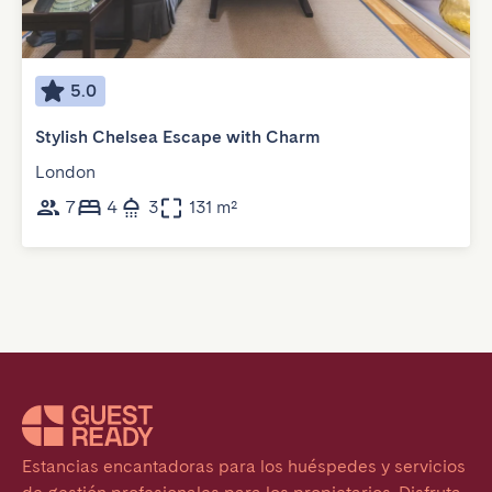
5.0
Stylish Chelsea Escape with Charm
London
7
4
3
131 m²
Estancias encantadoras para los huéspedes y servicios 