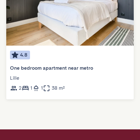
4.8
One bedroom apartment near metro
Lille
2
1
1
38 m²