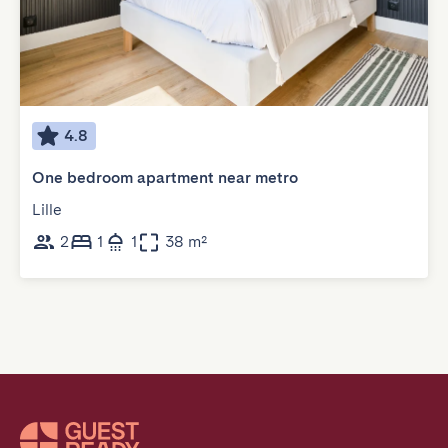
4.8
One bedroom apartment near metro
Lille
2
1
1
38 m²