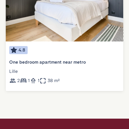
4.8
One bedroom apartment near metro
Lille
2
1
1
38 m²