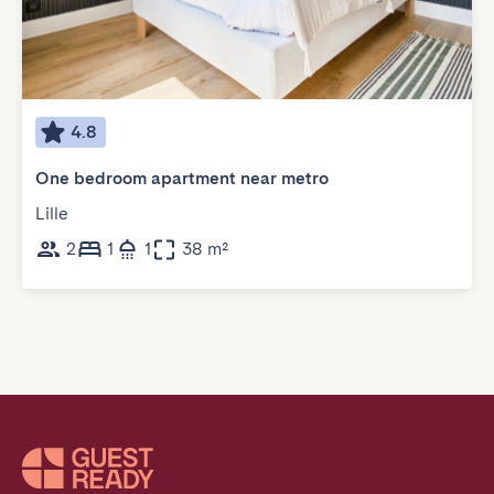
4.8
One bedroom apartment near metro
Lille
2
1
1
38 m²