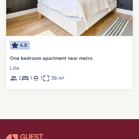
4.8
One bedroom apartment near metro
Lille
2
1
1
38 m²