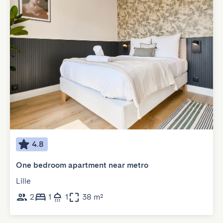
4.8
One bedroom apartment near metro
Lille
2
1
1
38 m²