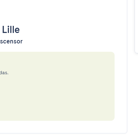
•
Lille
 ascensor
das.