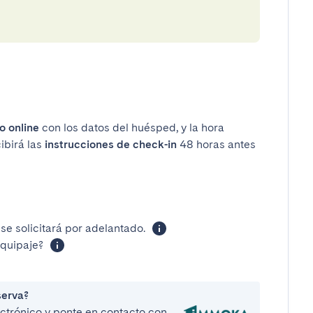
o online
con los datos del huésped, y la hora
ibirá las
instrucciones de check-in
48 horas antes
se solicitará por adelantado.
equipaje?
serva?
lectrónico y ponte en contacto con