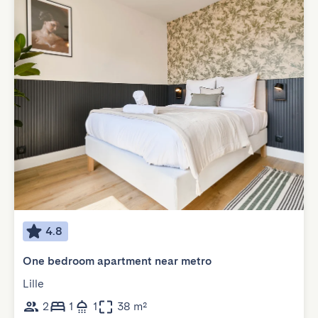
4.8
One bedroom apartment near metro
Lille
2
1
1
38 m²