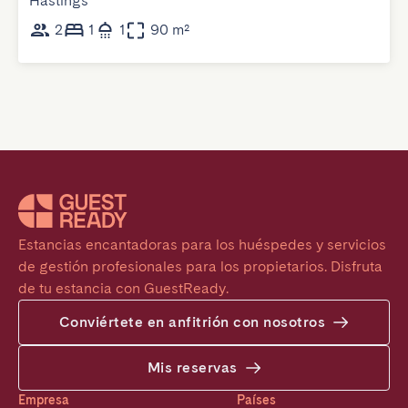
Hastings
2
1
1
90 m²
Estancias encantadoras para los huéspedes y servicios 
de gestión profesionales para los propietarios. Disfruta 
de tu estancia con GuestReady.
Conviértete en anfitrión con nosotros
Mis reservas
Empresa
Países