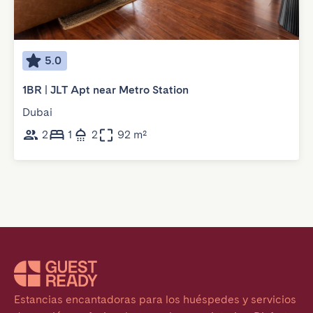
5.0
1BR | JLT Apt near Metro Station
Dubai
2
1
2
92 m²
Estancias encantadoras para los huéspedes y servicios 