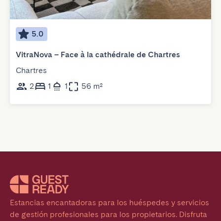
5.0
VitraNova – Face à la cathédrale de Chartres
Chartres
2
1
1
56 m²
Estancias encantadoras para los huéspedes y servicios 
de gestión profesionales para los propietarios. Disfruta 