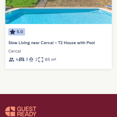
5.0
Slow Living near Cercal – T2 House with Pool
Cercal
4
3
2
85 m²