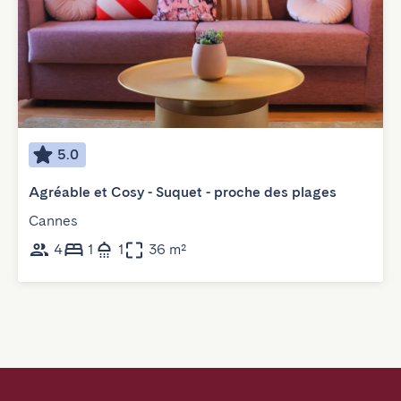
5.0
Agréable et Cosy - Suquet - proche des plages
Cannes
4
1
1
36 m²