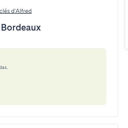
clés d'Alfred
•
Bordeaux
das.