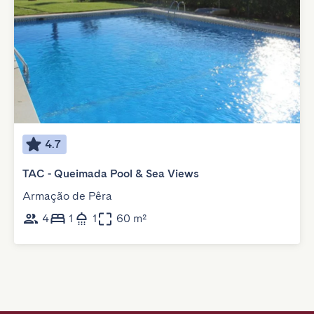
4.7
TAC - Queimada Pool & Sea Views
Armação de Pêra
4
1
1
60 m²