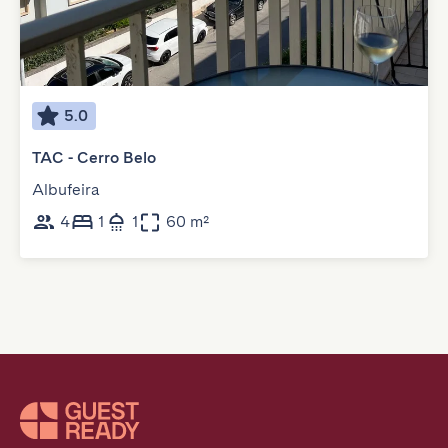
5.0
TAC - Cerro Belo
Albufeira
4
1
1
60 m²