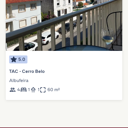
5.0
TAC - Cerro Belo
Albufeira
4
1
1
60 m²