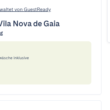
waltet von GuestReady
Vila Nova de Gaia
ug
twäsche inklusive