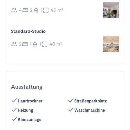
4
2
1
40 m²
Standard-Studio
2
1
1
40 m²
Ausstattung
Haartrockner
Straßenparkplatz
Heizung
Waschmaschine
Klimaanlage