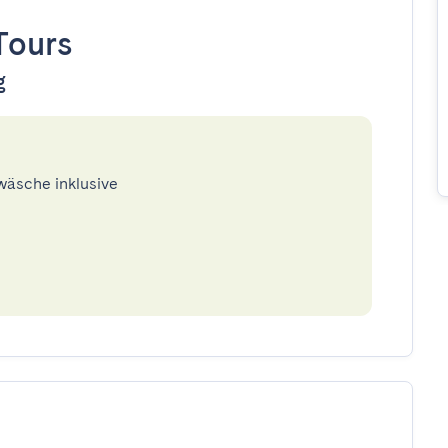
Tours
g
twäsche inklusive