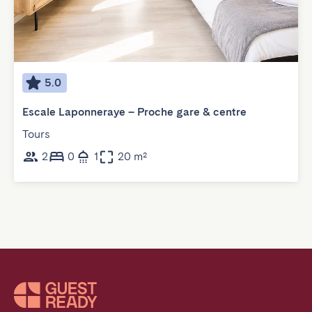
5.0
Escale Laponneraye – Proche gare & centre
Tours
2
0
1
20 m²