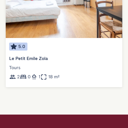
5.0
Le Petit Emile Zola
Tours
2
0
1
18 m²