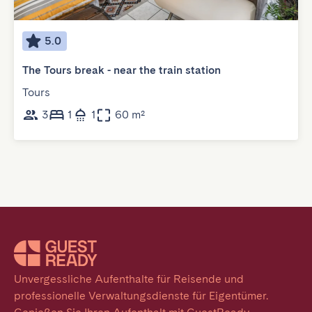
5.0
The Tours break - near the train station
Tours
3
1
1
60 m²
Unvergessliche Aufenthalte für Reisende und 
professionelle Verwaltungsdienste für Eigentümer. 