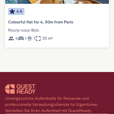
4.6
Colourful flat for 4, 30m from Paris
Rosny-sous-Bois
4
1
1
33 m²
Unvergessliche Aufenthalte für Reisende und 
professionelle Verwaltungsdienste für Eigentümer. 
Genießen Sie Ihren Aufenthalt mit GuestReady.