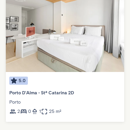
5.0
Porto D'Alma - Stª Catarina 2D
Porto
2
0
1
25 m²