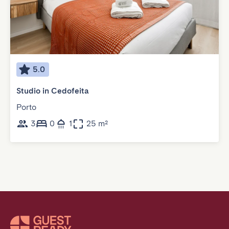
5.0
Studio in Cedofeita
Porto
3
0
1
25 m²