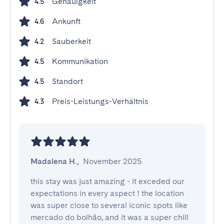
Genauigkeit
4.5
Ankunft
4.6
Sauberkeit
4.2
Kommunikation
4.5
Standort
4.5
Preis-Leistungs-Verhältnis
4.3
Madalena H.
,
November 2025
this stay was just amazing - it exceded our 
expectations in every aspect ! the location 
was super close to several iconic spots like 
mercado do bolhão, and it was a super chill 